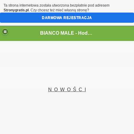
Ta strona internetowa została utworzona bezpłatnie pod adresem
Stronygratis.pl
. Czy chcesz też mieć własną stronę?
DARMOWA REJESTRACJA
BIANCO MALE - Hodowla Sznaucerów Miniaturowych Białych
N O W O Ś C I